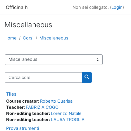
Vai al contenuto principale
Officina h
Non sei collegato. (
Login
)
Miscellaneous
Home
Corsi
Miscellaneous
Categorie di corso
Cerca corsi
Cerca corsi
Tiles
Course creator:
Roberto Quarisa
Teacher:
FABRIZIA COGO
Non-editing teacher:
Lorenzo Natale
Non-editing teacher:
LAURA TROGLIA
Prova strumenti