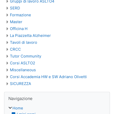
Gruppi di lavoro ASLTO4
SERD
Formazione
Master
Officina H
La Piazzetta Alzheimer
Tavoli di lavoro
CRCC
Tutor Community
Corsi ASLTO2
Miscellaneous
Corsi Accademia HW e SW Adriano Olivetti
SICUREZZA
Blocchi
Salta Navigazione
Navigazione
Home