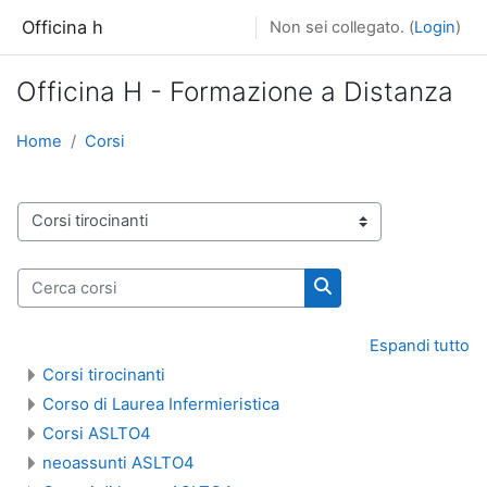
Vai al contenuto principale
Officina h
Non sei collegato. (
Login
)
Officina H - Formazione a Distanza
Home
Corsi
Categorie di corso
Cerca corsi
Cerca corsi
Espandi tutto
Corsi tirocinanti
Corso di Laurea Infermieristica
Corsi ASLTO4
neoassunti ASLTO4