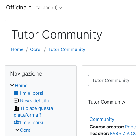
Vai al contenuto principale
Officina h
Italiano ‎(it)‎
Tutor Community
Home
Corsi
Tutor Community
Blocchi
Salta Navigazione
Navigazione
Categorie di corso
Home
I miei corsi
News del sito
Tutor Community
Ti piace questa
piattaforma ?
Community
I miei corsi
Course creator:
Robe
Corsi
Teacher:
FABRIZIA 