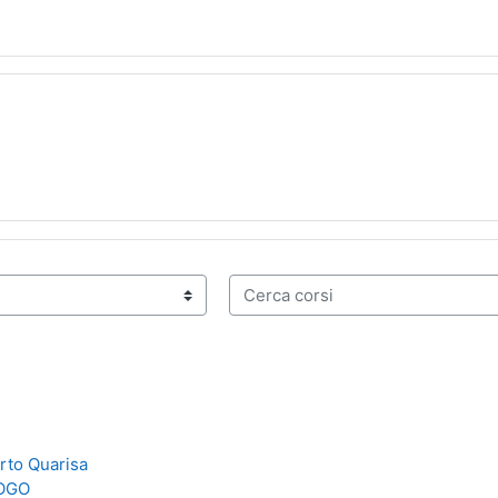
Cerca corsi
rto Quarisa
COGO