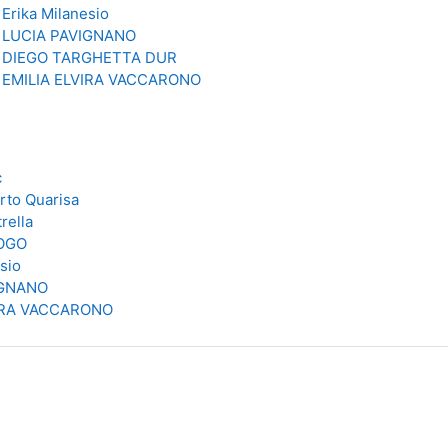
:
Erika Milanesio
:
LUCIA PAVIGNANO
:
DIEGO TARGHETTA DUR
:
EMILIA ELVIRA VACCARONO
c
rto Quarisa
rella
COGO
sio
IGNANO
VIRA VACCARONO