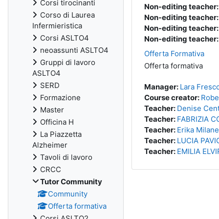
Corsi tirocinanti
Non-editing teacher
Corso di Laurea
Non-editing teacher
Infermieristica
Non-editing teacher
Corsi ASLTO4
Non-editing teacher
neoassunti ASLTO4
Offerta Formativa
Gruppi di lavoro
Offerta formativa
ASLTO4
SERD
Manager:
Lara Fresc
Course creator:
Robe
Formazione
Teacher:
Denise Cent
Master
Teacher:
FABRIZIA 
Officina H
Teacher:
Erika Milane
La Piazzetta
Teacher:
LUCIA PAV
Alzheimer
Teacher:
EMILIA EL
Tavoli di lavoro
CRCC
Tutor Community
Community
Offerta formativa
Corsi ASLTO2