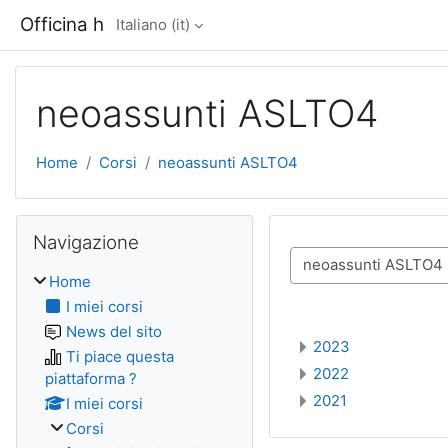
Vai al contenuto principale
Officina h
Italiano ‎(it)‎
neoassunti ASLTO4
Home
Corsi
neoassunti ASLTO4
Blocchi
Salta Navigazione
Navigazione
Categorie di corso
Home
I miei corsi
News del sito
2023
Ti piace questa
2022
piattaforma ?
2021
I miei corsi
Corsi