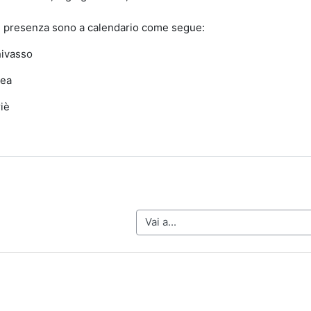
n presenza sono a calendario come segue:
ivasso
rea
iè
Vai a...