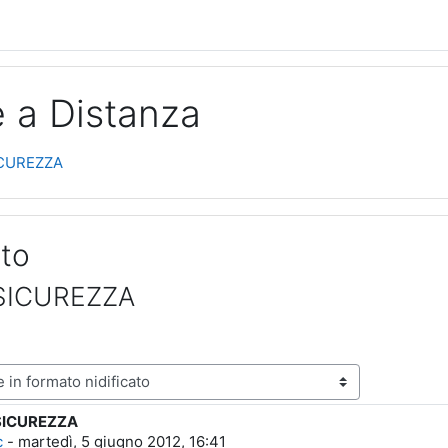
e a Distanza
ICUREZZA
ito
 SICUREZZA
 SICUREZZA
poste: 0
c
-
martedì, 5 giugno 2012, 16:41