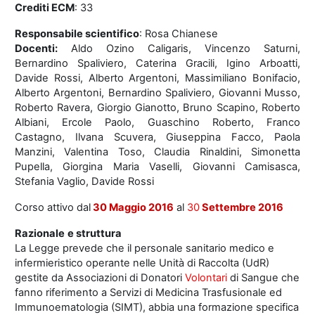
Crediti ECM
: 33
Responsabile scientifico
: Rosa Chianese
Docenti:
Aldo Ozino Caligaris, Vincenzo Saturni,
Bernardino Spaliviero, Caterina Gracili, Igino Arboatti,
Davide Rossi, Alberto Argentoni, Massimiliano Bonifacio,
Alberto Argentoni, Bernardino Spaliviero, Giovanni Musso,
Roberto Ravera, Giorgio Gianotto, Bruno Scapino, Roberto
Albiani, Ercole Paolo, Guaschino Roberto, Franco
Castagno, Ilvana Scuvera, Giuseppina Facco, Paola
Manzini, Valentina Toso, Claudia Rinaldini, Simonetta
Pupella, Giorgina Maria Vaselli, Giovanni Camisasca,
Stefania Vaglio, Davide Rossi
Corso attivo dal
30 Maggio 2016
al
30
Settembre 2016
Razionale
e struttura
La Legge prevede che il personale sanitario medico e
infermieristico operante nelle Unità di Raccolta (UdR)
gestite da Associazioni di Donatori
Volontari
di Sangue che
fanno riferimento a Servizi di Medicina Trasfusionale ed
Immunoematologia (SIMT), abbia una formazione specifica