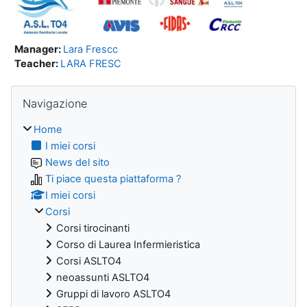
Manager:
Lara Frescc
Teacher:
LARA FRESC
Blocchi
Salta Navigazione
Navigazione
Home
I miei corsi
News del sito
Ti piace questa piattaforma ?
I miei corsi
Corsi
Corsi tirocinanti
Corso di Laurea Infermieristica
Corsi ASLTO4
neoassunti ASLTO4
Gruppi di lavoro ASLTO4